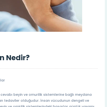
n Nedir?
lar
n cevabı beyin ve omurilik sistemlerine bağlı meydana
anan tedaviler olduğudur. İnsan vücudunun dengeli ve
eyin ve omirilik sistemlerindeki hasarlar günlük yaşamı