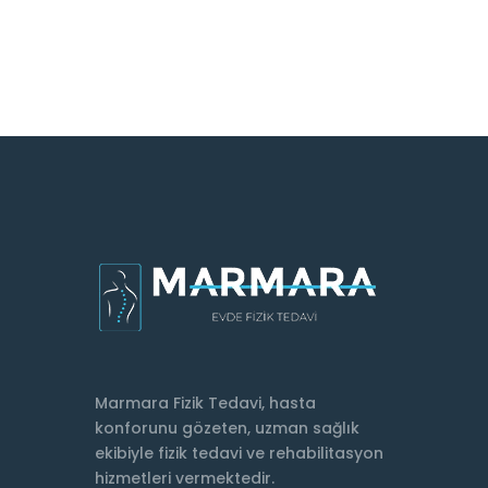
Marmara Fizik Tedavi, hasta
konforunu gözeten, uzman sağlık
ekibiyle fizik tedavi ve rehabilitasyon
hizmetleri vermektedir.