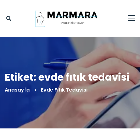
Etiket: evde fıtık tedavisi
Anasayfa
Evde Fıtık Tedavisi