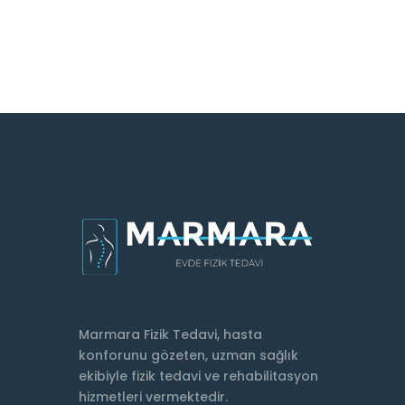
Marmara Fizik Tedavi, hasta
konforunu gözeten, uzman sağlık
ekibiyle fizik tedavi ve rehabilitasyon
hizmetleri vermektedir.