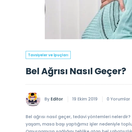
Tavsiyeler ve İpuçları
Bel Ağrısı Nasıl Geçer?
By
Editor
19 Ekim 2019
0 Yorumlar
Bel ağrısı nasıl geçer, tedavi yöntemleri nelerdir? 
yaşam, masa başı yaptığımız işler nedeniyle to
Omurgamızın sağlığını tehlike atan bel rahatsızlıkl