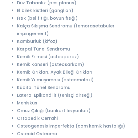
Düz Tabanlık (pes planus)
El bilek kistleri (ganglion)
Fıtık (bel fıtığı, boyun fıtığı)
Kalça Sıkışma Sendromu (femorasetabuler
impingement)
Kamburluk (kifoz)
Karpal Tünel Sendromu
Kemik Erimesi (osteoporoz)
Kemik Kanseri (osteosarkom)
Kemik Kırıkları, Ayak Bileği Kırıkları
Kemik Yumuşaması (osteomalazi)
Kübital Tünel Sendromu
Lateral Epikondilit (tenisçi dirseği)
Menisküs
Omuz Çıkığı (bankart lezyonları)
Ortopedik Cerrahi
Osteogenesis imperfekta (cam kemik hastalığı)
Osteoid Osteoma