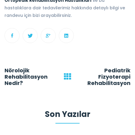
Ortopedik Rehabilitasyon Hastalıkları
ile bu
hastalıklara dair tedavilerimiz hakkında detaylı bilgi ve
randevu için bizi arayabilirsiniz.
Nörolojik
Pediatrik
Post
Rehabilitasyon
Fizyoterapi
navigation
Nedir?
Rehabilitasyon
Son Yazılar